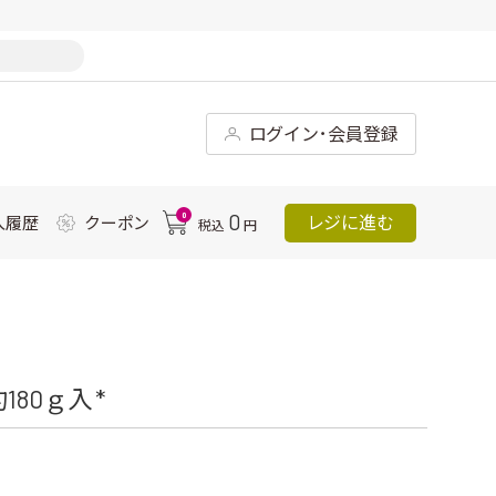
ログイン･会員登録
0
0
レジに進む
入履歴
クーポン
税込
円
80ｇ入 *