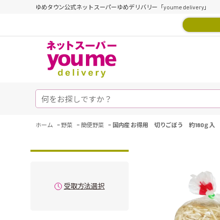
ゆめタウン公式ネットスーパーゆめデリバリー「youme delivery」
-
-
-
ホーム
野菜
簡便野菜
国内産 お得用 切りごぼう 約180ｇ入
受取方法選択