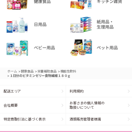
>
>
>
ホーム
健康食品
栄養補助食品
機能性飲料
>
１日分のビタミンゼリー食物繊維１８０ｇ
配送エリア
利用規約
お客さまの個人情報の
会社概要
取扱いについて
特定商取引法に基づく表示
酒類販売管理者標識