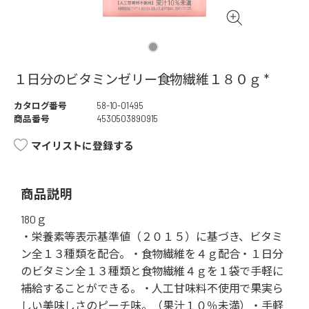
１日分のビタミンゼリー食物繊維１８０ｇ *
カタログ番号
58-10-01495
商品番号
4530503890915
マイリストに登録する
商品説明
180ｇ
・栄養素等表示基準値（２０１５）に基づき、ビタミ
ン全１３種類を配合。・食物繊維を４ｇ配合・１日分
のビタミン全１３種類と食物繊維４ｇを１袋で手軽に
補給することができる。・人工甘味料不使用で果実ら
しい美味しさのピーチ味。（果汁１０％未満）・手軽