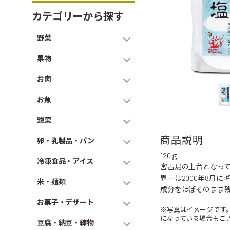
カテゴリーから探す
野菜
果物
お肉
お魚
惣菜
商品説明
卵・乳製品・パン
120ｇ
冷凍食品・アイス
宮古島の土台となっ
界一は2000年8月
米・麺類
成分をほぼそのまま
お菓子・デザート
※写真はイメージです
になっている場合もご
豆腐・納豆・練物