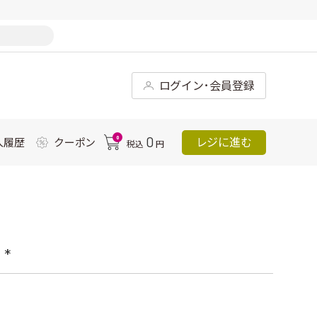
ログイン･会員登録
0
0
レジに進む
入履歴
クーポン
税込
円
*