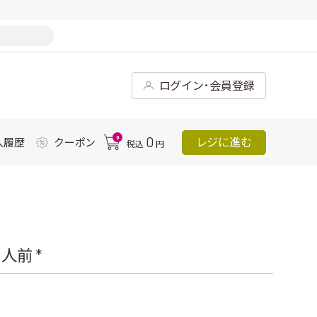
ログイン･会員登録
0
0
レジに進む
入履歴
クーポン
税込
円
前 *