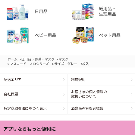
>
>
>
ホーム
日用品
除菌・マスク
マスク
>
マスコード ３Ｄシリーズ Lサイズ グレー 7枚入
配送エリア
利用規約
お客さまの個人情報の
会社概要
取扱いについて
特定商取引法に基づく表示
酒類販売管理者標識
アプリならもっと便利に