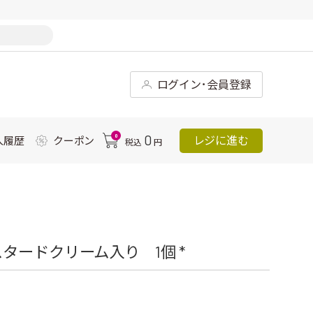
ログイン･会員登録
0
0
レジに進む
入履歴
クーポン
税込
円
タードクリーム入り 1個 *