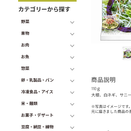
カテゴリーから探す
野菜
果物
お肉
お魚
惣菜
商品説明
卵・乳製品・パン
110ｇ
冷凍食品・アイス
大根、白ネギ、サニ
米・麺類
※写真はイメージです
元に届きました商品の
お菓子・デザート
豆腐・納豆・練物