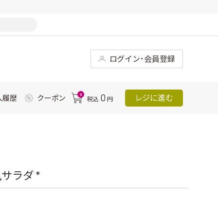
ログイン･会員登録
0
0
レジに進む
入履歴
クーポン
税込
円
サラダ *