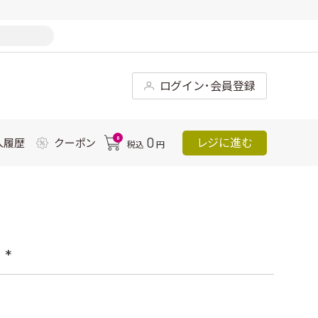
ログイン･会員登録
0
0
レジに進む
入履歴
クーポン
税込
円
*