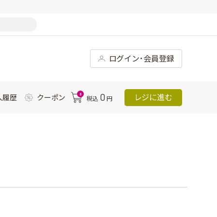
ログイン･会員登録
0
0
レジに進む
入履歴
クーポン
税込
円