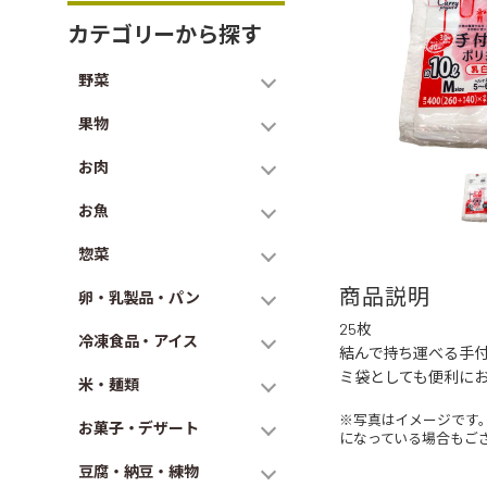
カテゴリーから探す
野菜
果物
お肉
お魚
惣菜
商品説明
卵・乳製品・パン
25枚
冷凍食品・アイス
結んで持ち運べる手
ミ袋としても便利に
米・麺類
※写真はイメージです
お菓子・デザート
になっている場合もご
豆腐・納豆・練物