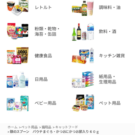
>
>
>
ホーム
ペット用品
猫用品
キャットフード
>
銀のスプーン パウチ まぐろ・かつおにかつお節入り ６０ｇ