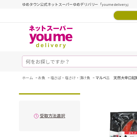
ゆめタウン公式ネットスーパーゆめデリバリー「youme delivery」
-
-
-
ホーム
お魚
塩さば・塩さけ・漬け魚
マルベニ 天然大辛口紅
受取方法選択