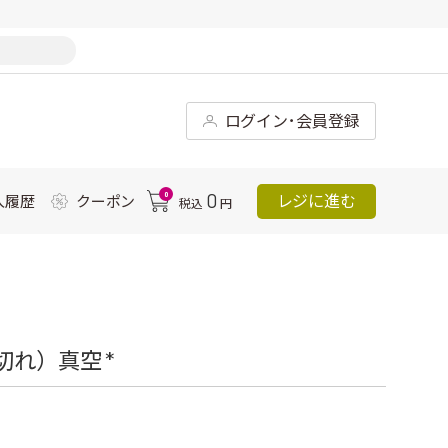
ログイン･会員登録
0
0
レジに進む
入履歴
クーポン
税込
円
れ）真空 *