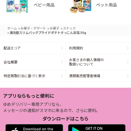
>
>
>
ホーム
お菓子・デザート
お菓子
スナック
>
湖池屋スリムバッグプライドポテトぞっこん岩塩 30g
配送エリア
利用規約
お客さまの個人情報の
会社概要
取扱いについて
特定商取引法に基づく表示
酒類販売管理者標識
アプリならもっと便利に
ゆめデリバリー専用アプリなら、
メッセージの通知がスマホに来るので、さらに便利。
ダウンロードはこちら