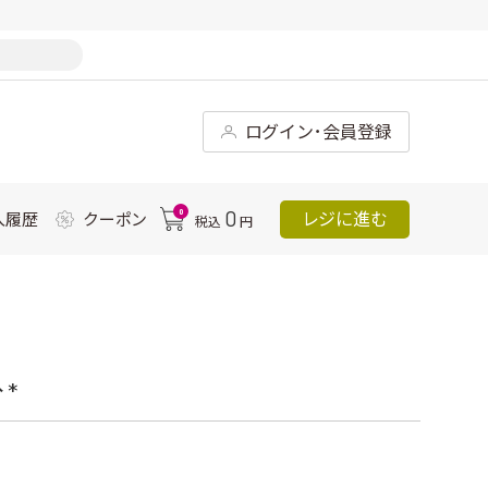
ログイン･会員登録
0
0
レジに進む
入履歴
クーポン
税込
円
*