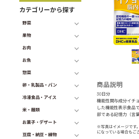
カテゴリーから探す
野菜
果物
お肉
お魚
惣菜
商品説明
卵・乳製品・パン
30日分
冷凍食品・アイス
機能性関与成分イチョ
した機能性表示食品
米・麺類
部である記憶力（言
お菓子・デザート
※写真はイメージです
になっている場合もご
豆腐・納豆・練物