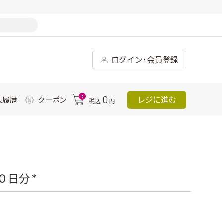
ログイン･会員登録
0
0
レジに進む
入履歴
クーポン
税込
円
日分 *