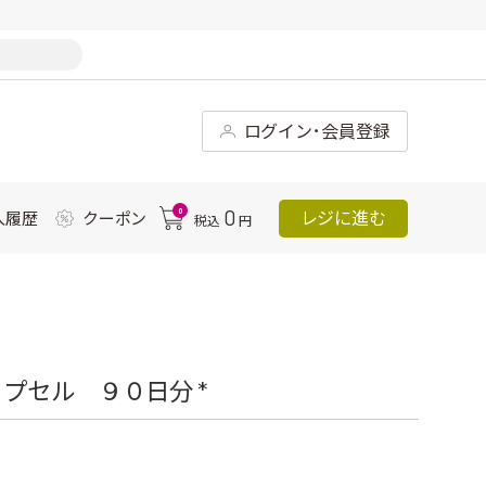
ログイン･会員登録
0
0
レジに進む
入履歴
クーポン
税込
円
プセル ９０日分 *