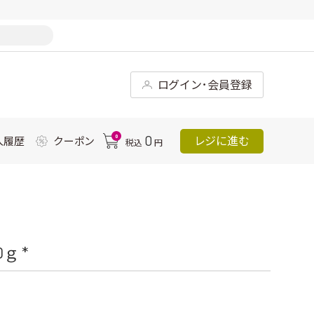
ログイン･会員登録
0
0
レジに進む
入履歴
クーポン
税込
円
ｇ *