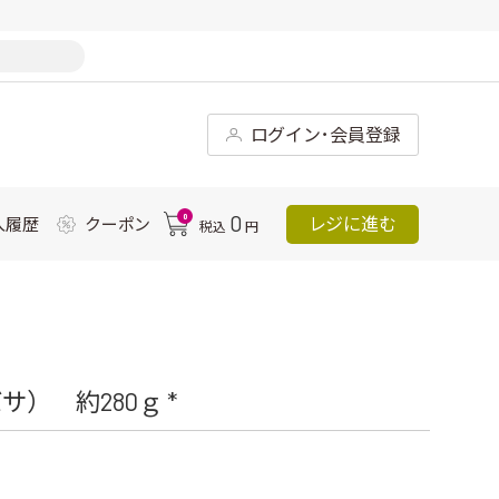
ログイン･会員登録
0
0
レジに進む
入履歴
クーポン
税込
円
） 約280ｇ *