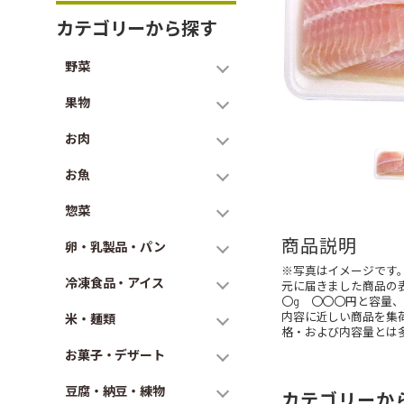
カテゴリーから探す
野菜
果物
お肉
お魚
惣菜
商品説明
卵・乳製品・パン
※写真はイメージです
冷凍食品・アイス
元に届きました商品の
〇g 〇〇〇円と容量
内容に近しい商品を集
米・麺類
格・および内容量とは
お菓子・デザート
豆腐・納豆・練物
カテゴリーか