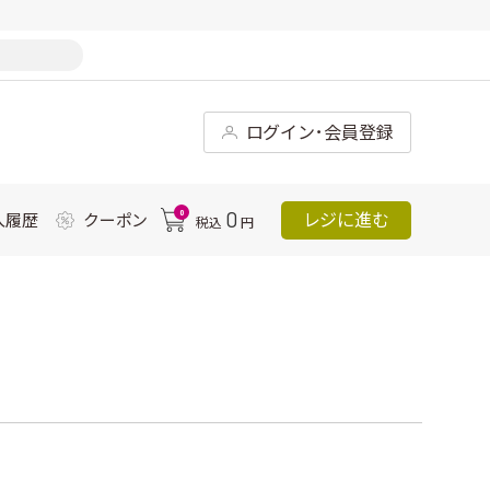
ログイン･会員登録
0
0
レジに進む
入履歴
クーポン
税込
円