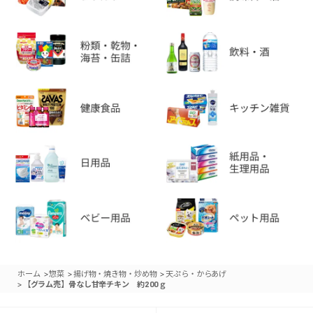
>
>
>
ホーム
惣菜
揚げ物・焼き物・炒め物
天ぷら・からあげ
>
【グラム売】骨なし甘辛チキン 約200ｇ