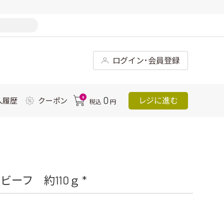
ログイン･会員登録
0
0
レジに進む
入履歴
クーポン
税込
円
ーフ 約110ｇ *