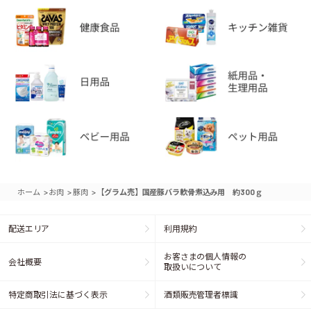
>
>
>
ホーム
お肉
豚肉
【グラム売】国産豚バラ軟骨煮込み用 約300ｇ
配送エリア
利用規約
お客さまの個人情報の
会社概要
取扱いについて
特定商取引法に基づく表示
酒類販売管理者標識