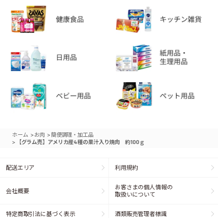
>
>
ホーム
お肉
簡便調理・加工品
>
【グラム売】アメリカ産4種の果汁入り焼肉 約100ｇ
配送エリア
利用規約
お客さまの個人情報の
会社概要
取扱いについて
特定商取引法に基づく表示
酒類販売管理者標識