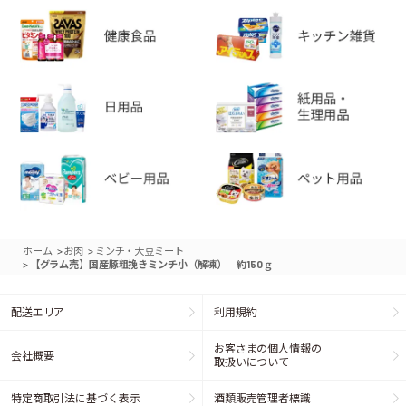
>
>
ホーム
お肉
ミンチ・大豆ミート
>
【グラム売】国産豚粗挽きミンチ小（解凍） 約150ｇ
配送エリア
利用規約
お客さまの個人情報の
会社概要
取扱いについて
特定商取引法に基づく表示
酒類販売管理者標識