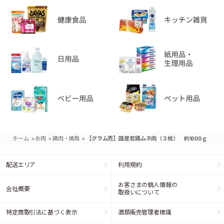
>
>
>
ホーム
お肉
鶏肉・焼鳥
【グラム売】国産若鶏ムネ肉（３枚） 約1000ｇ
配送エリア
利用規約
お客さまの個人情報の
会社概要
取扱いについて
特定商取引法に基づく表示
酒類販売管理者標識