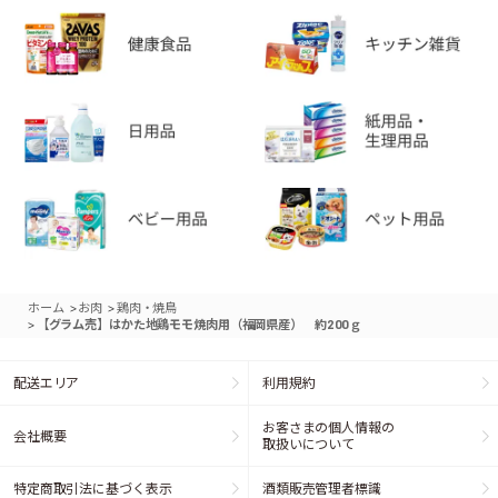
>
>
ホーム
お肉
鶏肉・焼鳥
>
【グラム売】はかた地鶏モモ焼肉用（福岡県産） 約200ｇ
配送エリア
利用規約
お客さまの個人情報の
会社概要
取扱いについて
特定商取引法に基づく表示
酒類販売管理者標識