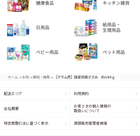
>
>
>
ホーム
お肉
鶏肉・焼鳥
【グラム売】国産若鶏ささみ 約480ｇ
配送エリア
利用規約
お客さまの個人情報の
会社概要
取扱いについて
特定商取引法に基づく表示
酒類販売管理者標識