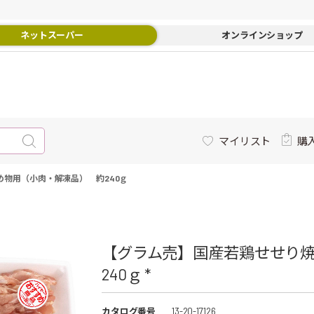
ネットスーパー
オンラインショップ
マイリスト
購
物用（小肉・解凍品） 約240ｇ
【グラム売】国産若鶏せせり
240ｇ *
カタログ番号
13-20-17126