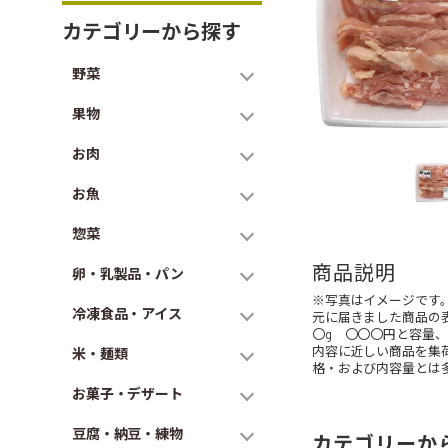
カテゴリーから探す
野菜
果物
お肉
お魚
惣菜
商品説明
卵・乳製品・パン
※写真はイメージです
冷凍食品・アイス
元に届きました商品の
〇g 〇〇〇円と容量
内容に近しい商品を集
米・麺類
格・および内容量とは
お菓子・デザート
豆腐・納豆・練物
カテゴリーか