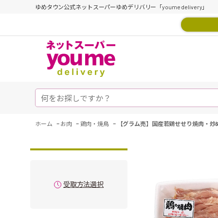
ゆめタウン公式ネットスーパーゆめデリバリー「youme delivery」
-
-
-
ホーム
お肉
鶏肉・焼鳥
【グラム売】国産若鶏せせり焼肉・炒め
受取方法選択