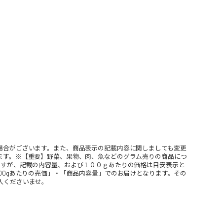
場合がございます。また、商品表示の記載内容に関しましても変更
ます。※【重要】野菜、果物、肉、魚などのグラム売りの商品につ
ますが、記載の内容量、および１００ｇあたりの価格は目安表示と
00gあたりの売価」・「商品内容量」でのお届けとなります。その
入くださいませ。