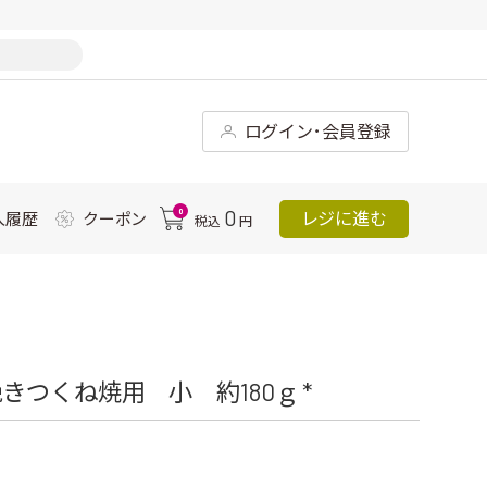
ログイン･会員登録
0
0
レジに進む
入履歴
クーポン
税込
円
つくね焼用 小 約180ｇ *