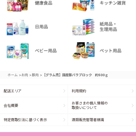
>
>
>
ホーム
お肉
豚肉
【グラム売】国産豚バラブロック 約500ｇ
配送エリア
利用規約
お客さまの個人情報の
会社概要
取扱いについて
特定商取引法に基づく表示
酒類販売管理者標識