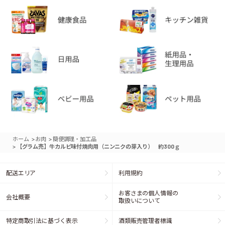
>
>
ホーム
お肉
簡便調理・加工品
>
【グラム売】牛カルビ味付焼肉用（ニンニクの芽入り） 約300ｇ
配送エリア
利用規約
お客さまの個人情報の
会社概要
取扱いについて
特定商取引法に基づく表示
酒類販売管理者標識