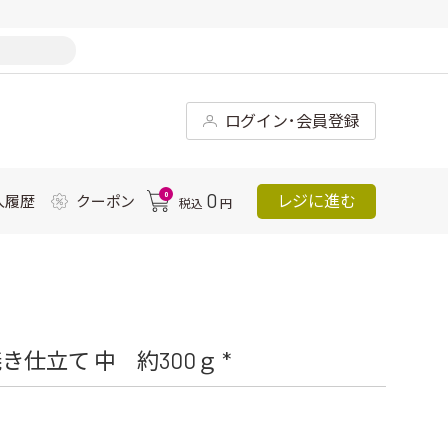
ログイン･会員登録
0
0
レジに進む
入履歴
クーポン
税込
円
仕立て 中 約300ｇ *