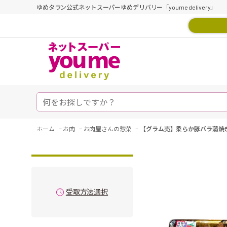
ゆめタウン公式ネットスーパーゆめデリバリー「youme delivery」
-
-
-
ホーム
お肉
お肉屋さんの惣菜
【グラム売】柔らか豚バラ蒲焼き
受取方法選択