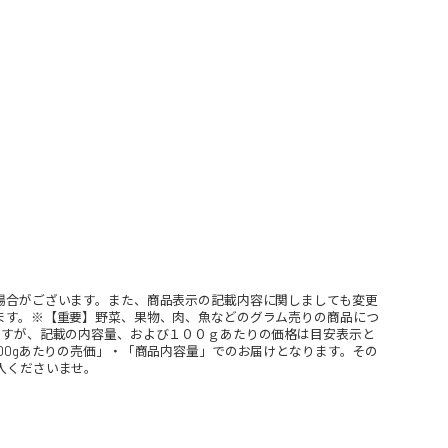
場合がございます。また、商品表示の記載内容に関しましても変更
ます。※【重要】野菜、果物、肉、魚などのグラム売りの商品につ
ますが、記載の内容量、および１００ｇあたりの価格は目安表示と
00gあたりの売価」・「商品内容量」でのお届けとなります。その
入くださいませ。