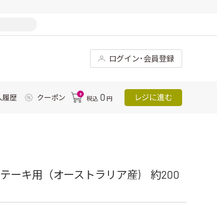
ログイン･会員登録
0
0
レジに進む
入履歴
クーポン
税込
円
テーキ用（オーストラリア産) 約200