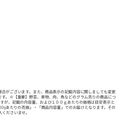
場合がございます。また、商品表示の記載内容に関しましても変更
ます。※【重要】野菜、果物、肉、魚などのグラム売りの商品につ
ますが、記載の内容量、および１００ｇあたりの価格は目安表示と
00gあたりの売価」・「商品内容量」でのお届けとなります。その
入くださいませ。