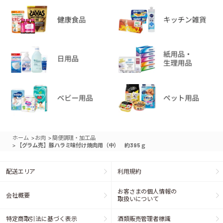
>
>
ホーム
お肉
簡便調理・加工品
>
【グラム売】豚ハラミ味付け焼肉用（中） 約395ｇ
配送エリア
利用規約
お客さまの個人情報の
会社概要
取扱いについて
特定商取引法に基づく表示
酒類販売管理者標識