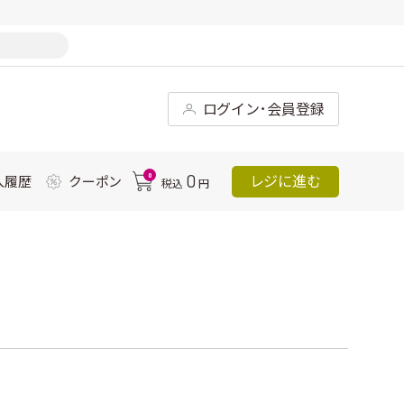
ログイン･会員登録
0
0
レジに進む
入履歴
クーポン
税込
円