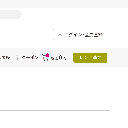
ログイン･会員登録
0
0
レジに進む
入履歴
クーポン
税込
円