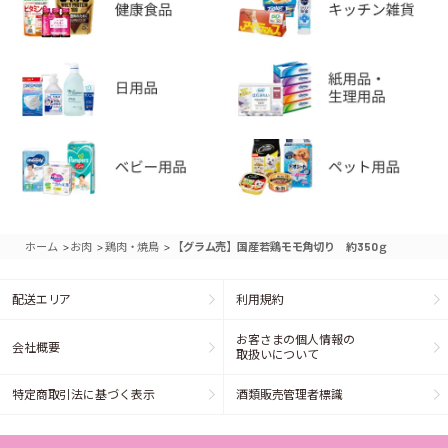
>
>
>
ホーム
お肉
鶏肉・焼鳥
【グラム売】国産若鶏モモ角切り 約350ｇ
配送エリア
利用規約
お客さまの個人情報の
会社概要
取扱いについて
特定商取引法に基づく表示
酒類販売管理者標識