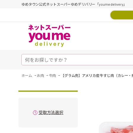
ゆめタウン公式ネットスーパーゆめデリバリー「youme delivery」
-
-
-
ホーム
お肉
牛肉
【グラム売】アメリカ産 牛すじ肉（カレー・
受取方法選択