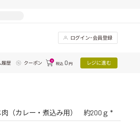
ログイン･会員登録
0
0
レジに進む
入履歴
クーポン
税込
円
肉（カレー・煮込み用） 約200ｇ *