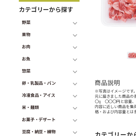
カテゴリーから探す
野菜
果物
お肉
お魚
惣菜
商品説明
卵・乳製品・パン
※写真はイメージです
冷凍食品・アイス
元に届きました商品の
〇g 〇〇〇円と容量
内容に近しい商品を集
米・麺類
格・および内容量とは
お菓子・デザート
豆腐・納豆・練物
カテゴリーか