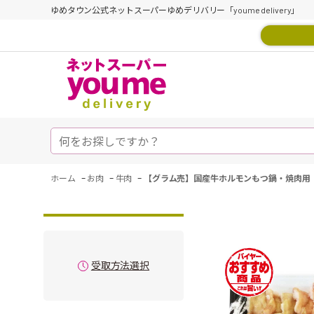
ゆめタウン公式ネットスーパーゆめデリバリー「youme delivery」
-
-
-
ホーム
お肉
牛肉
【グラム売】国産牛ホルモンもつ鍋・焼肉用（
受取方法選択