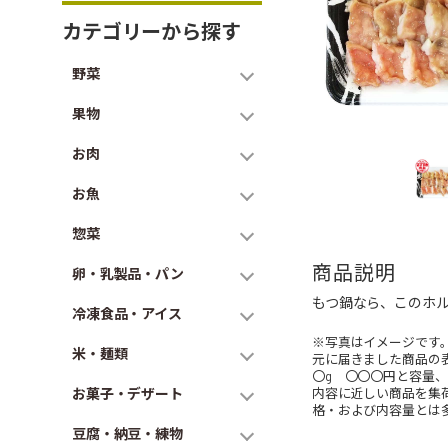
カテゴリーから探す
野菜
果物
お肉
お魚
惣菜
商品説明
卵・乳製品・パン
もつ鍋なら、このホ
冷凍食品・アイス
※写真はイメージです
米・麺類
元に届きました商品の
〇g 〇〇〇円と容量
お菓子・デザート
内容に近しい商品を集
格・および内容量とは
豆腐・納豆・練物