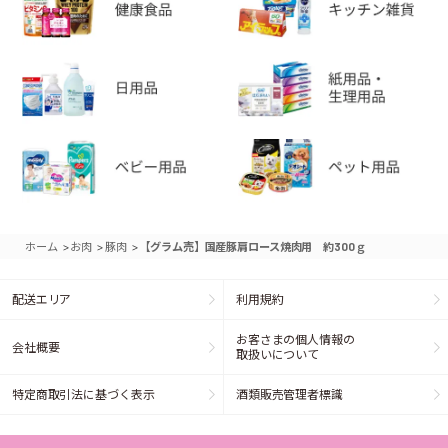
>
>
>
ホーム
お肉
豚肉
【グラム売】国産豚肩ロース焼肉用 約300ｇ
配送エリア
利用規約
お客さまの個人情報の
会社概要
取扱いについて
特定商取引法に基づく表示
酒類販売管理者標識