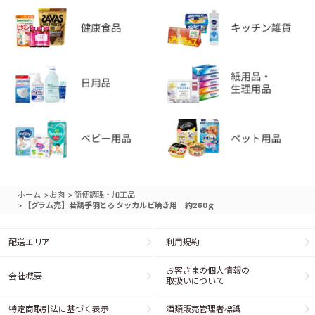
>
>
ホーム
お肉
簡便調理・加工品
>
【グラム売】若鶏手羽とろ タッカルビ焼き用 約260ｇ
配送エリア
利用規約
お客さまの個人情報の
会社概要
取扱いについて
特定商取引法に基づく表示
酒類販売管理者標識