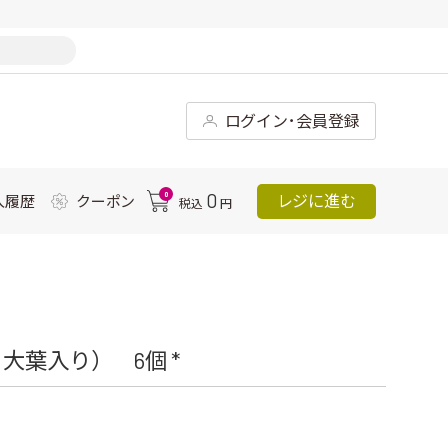
ログイン･会員登録
0
0
レジに進む
入履歴
クーポン
税込
円
葉入り） 6個 *