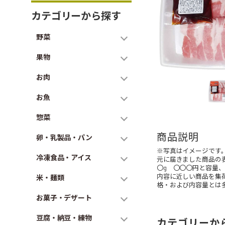
カテゴリーから探す
野菜
果物
お肉
お魚
惣菜
商品説明
卵・乳製品・パン
※写真はイメージです
冷凍食品・アイス
元に届きました商品の
〇g 〇〇〇円と容量
内容に近しい商品を集
米・麺類
格・および内容量とは
お菓子・デザート
豆腐・納豆・練物
カテゴリーか