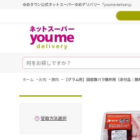
ゆめタウン公式ネットスーパーゆめデリバリー「youme delivery」
-
-
-
ホーム
お肉
豚肉
【グラム売】国産豚バラ豚丼用（添付品：豚丼
受取方法選択