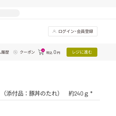
ログイン･会員登録
0
0
レジに進む
入履歴
クーポン
税込
円
添付品：豚丼のたれ） 約240ｇ *