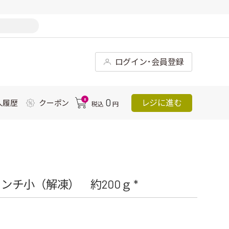
ログイン･会員登録
0
0
レジに進む
入履歴
クーポン
税込
円
チ小（解凍） 約200ｇ *