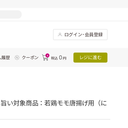
ログイン･会員登録
0
0
レジに進む
入履歴
クーポン
税込
円
は旨い対象商品：若鶏モモ唐揚げ用（に