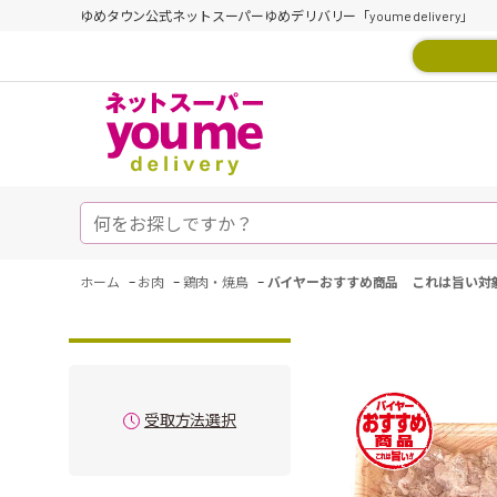
ゆめタウン公式ネットスーパーゆめデリバリー「youme delivery」
-
-
-
ホーム
お肉
鶏肉・焼鳥
バイヤーおすすめ商品 これは旨い対
受取方法選択