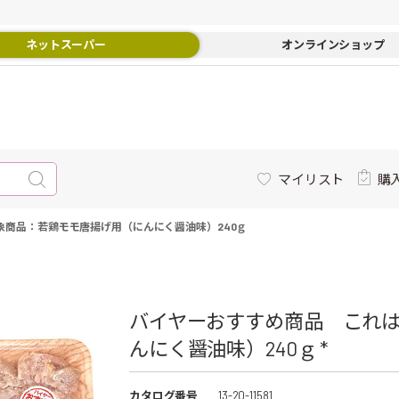
ネットスーパー
オンラインショップ
マイリスト
購
象商品：若鶏モモ唐揚げ用（にんにく醤油味）240ｇ
バイヤーおすすめ商品 これ
んにく醤油味）240ｇ *
カタログ番号
13-20-11581