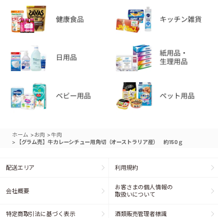
>
>
ホーム
お肉
牛肉
>
【グラム売】牛カレーシチュー用角切（オーストラリア産） 約150ｇ
配送エリア
利用規約
お客さまの個人情報の
会社概要
取扱いについて
特定商取引法に基づく表示
酒類販売管理者標識