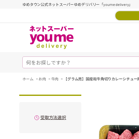
ゆめタウン公式ネットスーパーゆめデリバリー「youme delivery」
-
-
-
ホーム
お肉
牛肉
【グラム売】国産和牛角切りカレーシチュー用
受取方法選択