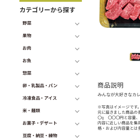
カテゴリーから探す
野菜
果物
お肉
お魚
惣菜
商品説明
卵・乳製品・パン
みんなが大好きなカ
冷凍食品・アイス
※写真はイメージです
米・麺類
元に届きました商品の
〇g 〇〇〇円と容量
お菓子・デザート
内容に近しい商品を集
格・および内容量とは
豆腐・納豆・練物