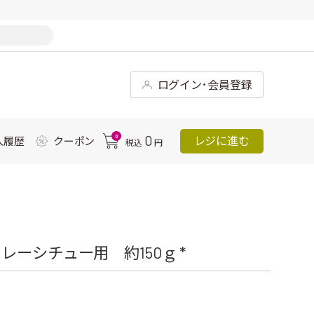
ログイン･会員登録
0
0
レジに進む
入履歴
クーポン
税込
円
ーシチュー用 約150ｇ *