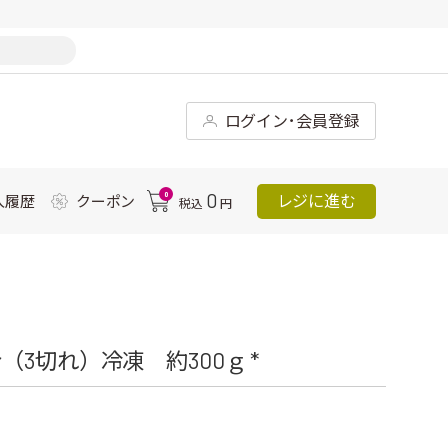
ログイン･会員登録
0
0
レジに進む
入履歴
クーポン
税込
円
3切れ）冷凍 約300ｇ *