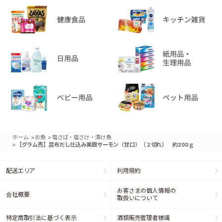
>
>
ホーム
お魚
塩さば・塩さけ・漬け魚
>
【グラム売】昆布だし仕込み美銀サーモン（甘口）（２切れ） 約200ｇ
配送エリア
利用規約
お客さまの個人情報の
会社概要
取扱いについて
特定商取引法に基づく表示
酒類販売管理者標識