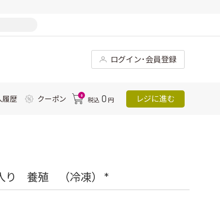
ログイン･会員登録
0
0
レジに進む
入履歴
クーポン
税込
円
り 養殖 （冷凍） *