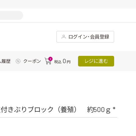
ログイン･会員登録
0
0
レジに進む
入履歴
クーポン
税込
円
きぶりブロック（養殖） 約500ｇ *